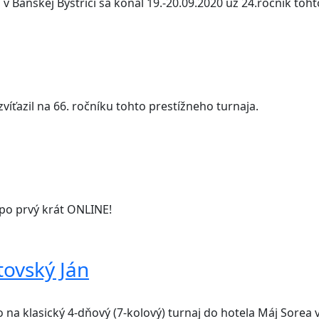
Banskej Bystrici sa konal 19.-20.09.2020 už 24.ročník toht
zvíťazil na 66. ročníku tohto prestížneho turnaja.
po prvý krát ONLINE!
tovský Ján
 na klasický 4-dňový (7-kolový) turnaj do hotela Máj Sorea 