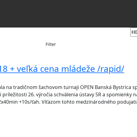
Filter
8 + veľká cena mládeže /rapid/
tala na tradičnom šachovom turnaji OPEN Banská Bystrica spo
i príležitosti 26. výročia schválenia ústavy SR a spomienky 
x40min +10s/ťah. Víťazom tohto medzinárodného podujatia 