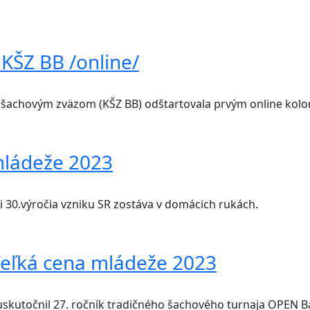
KŠZ BB /online/
achovým zväzom (KŠZ BB) odštartovala prvým online kolom 
mládeže 2023
sti 30.výročia vzniku SR zostáva v domácich rukách.
Veľká cena mládeže 2023
 uskutočnil 27. ročník tradičného šachového turnaja OPEN B