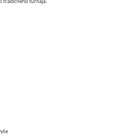
o tradičného turnaja.
vyše