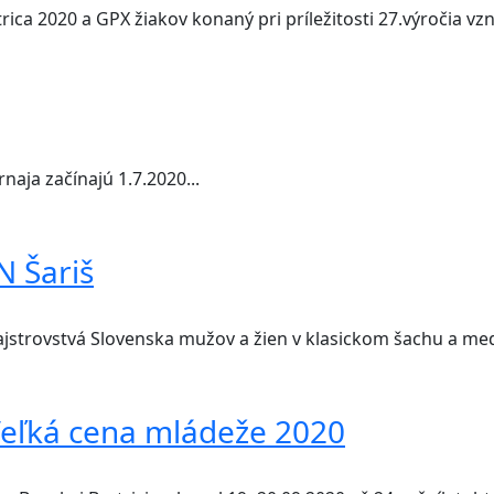
2020 a GPX žiakov konaný pri príležitosti 27.výročia vzn
aja začínajú 1.7.2020...
N Šariš
ajstrovstvá Slovenska mužov a žien v klasickom šachu a me
Veľká cena mládeže 2020