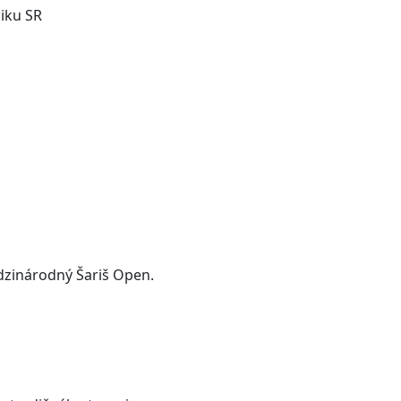
iku SR
dzinárodný Šariš Open.