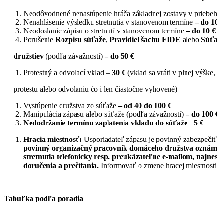
Neodôvodnené nenastúpenie hráča základnej zostavy v priebeh
Nenahlásenie výsledku stretnutia v stanovenom termíne
–
do
1
Neodoslanie zápisu o stretnutí v stanovenom termíne
–
do
10 €
Porušenie
Rozpisu súťaže
,
Pravidiel šachu FIDE
alebo
Súťa
družstiev
(podľa závažnosti)
–
do 50 €
Protestný a odvolací vklad –
30 €
(vklad sa vráti v plnej výške
protestu alebo odvolaniu čo i len čiastočne vyhovené)
Vystúpenie družstva zo súťaže
–
od
40
do
100 €
Manipulácia zápasu alebo súťaže (podľa závažnosti)
–
do
100 
Nedodržanie termínu zaplatenia vkladu do súťaže - 5 €
Hracia miestnosť:
Usporiadateľ zápasu je povinný zabezpečiť 
povinný organizačný pracovník domáceho družstva oznámi
stretnutia telefonicky resp. preukázateľne e-mailom, najne
doručenia a prečítania.
Informovať o zmene hracej miestnosti j
Tabuľka podľa poradia