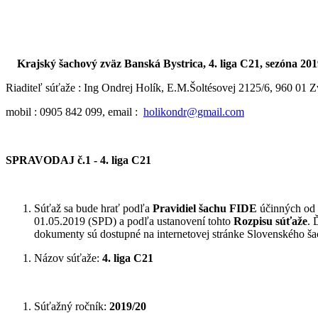
Krajský šachový zväz Banská Bystrica,
4. liga C21, sezóna 20
Riaditeľ súťaže : Ing Ondrej Holík, E.M.Šoltésovej 2125/6, 960 01 Z
mobil : 0905 842 099, email :
holikondr@gmail.com
SPRAVODAJ
č.1
- 4. liga C21
Súťaž sa bude hrať podľa
Pravidiel šachu FIDE
účinných od 
01.05.2019 (SPD) a podľa ustanovení tohto
Rozpisu súťaže
. 
dokumenty sú dostupné na internetovej stránke Slovenského 
Názov súťaže:
4. liga C21
Súťažný ročník:
2019/20