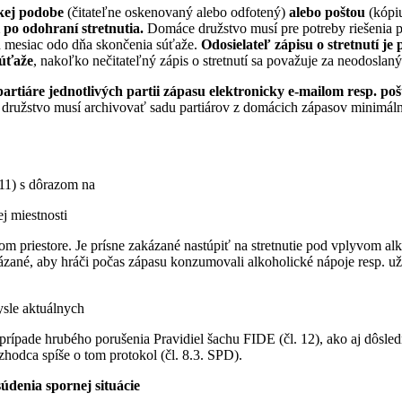
ckej podobe
(čitateľne oskenovaný alebo odfotený)
alebo poštou
(kópi
 po odohraní stretnutia.
Domáce družstvo musí pre potreby riešenia 
en mesiac odo dňa skončenia súťaže.
Odosielateľ zápisu o stretnutí je
súťaže
, nakoľko nečitateľný zápis o stretnutí sa považuje za neodoslaný
rtiáre jednotlivých partii zápasu elektronicky e-mailom resp. poš
 družstvo musí archivovať sadu partiárov z domácich zápasov minimál
 11) s dôrazom na
cej miestnosti
om priestore. Je prísne zakázané nastúpiť na stretnutie pod vplyvom al
ázané, aby hráči počas zápasu konzumovali alkoholické nápoje resp. uží
sle aktuálnych
prípade hrubého porušenia Pravidiel šachu FIDE (čl. 12), ako aj dôsle
zhodca spíše o tom protokol (čl. 8.3. SPD).
údenia spornej situácie