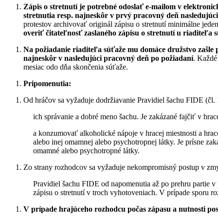
Zápis o stretnutí je potrebné odoslať e-mailom v elektroni
stretnutia resp. najneskôr v prvý pracovný deň nasledujúci
protestov archivovať originál zápisu o stretnutí minimálne jed
overiť čitateľnosť zaslaného zápisu o stretnutí u riaditeľa 
Na požiadanie riaditeľa súťaže mu domáce družstvo zašle pa
najneskôr v nasledujúci pracovný deň po požiadaní
. Každé
mesiac odo dňa skončenia súťaže.
Pripomenutia:
Od hráčov sa vyžaduje dodržiavanie Pravidiel šachu FIDE (čl.
ich správanie a dobré meno šachu. Je zakázané fajčiť v hra
a konzumovať alkoholické nápoje v hracej miestnosti a hrac
alebo inej omamnej alebo psychotropnej látky. Je prísne zak
omamné alebo psychotropné látky.
Zo strany rozhodcov sa vyžaduje nekompromisný postup v zmy
Pravidiel šachu FIDE od napomenutia až po prehru partie v 
zápisu o stretnutí v troch vyhotoveniach. V prípade sporu ro
V prípade hrajúceho rozhodcu počas zápasu a nutnosti pos