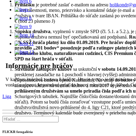
Prihlášku
je potrebné zaslať e-mailom na adresu
holikondr@g
hracej miestnosti, meno, priezvisko a kontaktné údaje (e-mail a
družstva v tvare IBAN. Prihláška do súťaže zaslaná po uveden
€ (bod 23 písmeno J)
Súpisku družstva
, vyplnenú v zmysle SPD (čl. 5.1. a 5.2.), j
Súpiska družstva nemusí byť opečiatkovaná ani podpísaná.
Roz
OK SSŽ hráča platný ku dňu 01.09.2019. Pre hráčov doplň
pravidlo „201 bodov“ posudzuje podľa ratingov platných 
príslušného klubu, naturalizovaní cudzinci, CIS Premium čle
SPD na štart hráča v súťaži.
Informácie pre hráčov
Stretnutie zástupcov klubov
sa uskutoční
v sobotu 14.09.20
presklenej zasadačke na 1.poschodí v hlavnej (vyššej) adminis
V každom kole hrá zostava 8 hráčov. Hracie tempo je 90 minút na 
(5.poschodová budova oproti Kauflandu). Na vstup do budovy 
vonku u súpera. Je potrebné prísť do hracej miestnosti do 10hod. O
zástupcov klubov na stretnutí klubov z roku 2017 aj pre tento 
prihláseným družstvám sa umelo priradia čísla podľa ich u
Liga
Schurigových tabuliek. Najnižšie číslo/čísla dostane/dostanú dr
súťaži). Potom sa budú čísla zoraďovať vzostupne podľa umiestn
družstvo/družstvá novo-prihlásené do 4. ligy C21, ktoré predtý
družstvo. Termínový kalendár bude zverejnený v priebehu naj
konferencii KŠZ BB.
FLICKR fotogaléria