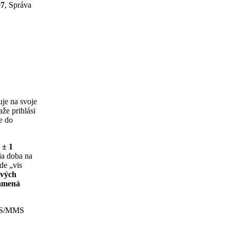
07
, Správa
je na svoje
že prihlási
e do
o
± 1
ia doba na
de „vis
ivých
námená
 SMS/MMS