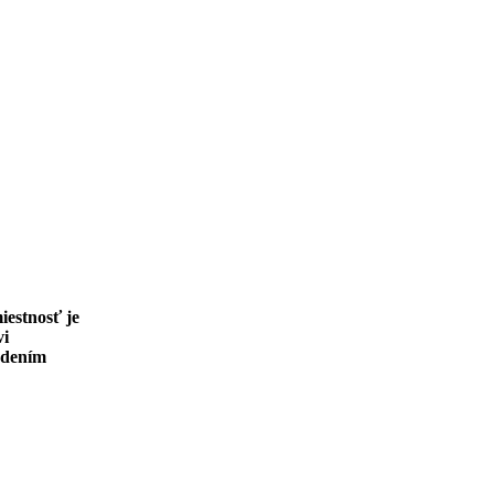
estnosť je
vi
vrdením