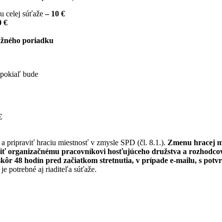
u celej súťaže
–
10 €
0 €
žného poriadku
, pokiaľ bude
€
a pripraviť hraciu miestnosť v zmysle SPD (čl. 8.1.).
Zmenu hracej mi
ť organizačnému pracovníkovi hosťujúceho družstva a rozhodco
skôr 48 hodín pred začiatkom stretnutia, v prípade e-mailu, s pot
e potrebné aj riaditeľa súťaže.