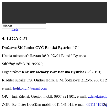
Liga
4. LIGA C21
Družstvo:
ŠK Junior CVČ Banská Bystrica "C"
Hracia miestnosť: Havranské 9, 97401 Banská Bystrica
Súťažný ročník 2019/2020,
Organizátor:
Krajský šachový zväz Banská Bystrica
(KŠZ BB)
Riaditeľ súťaže: Ing. Ondrej Holík, E.M. Šoltésovej 2125/6, 960 01
e-mail:
holikondr@gmail.com
OP: Ing. Zdenek Gregor, mobil: 0907 821 801, e-mail:
zdenekgreg
ZOP: Bc. Peter Lovčičan mobil: 0911 141 912, e-mail:
0911141912@