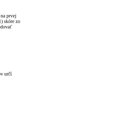
na prvej
1) skóre zo
odovať
ov určí