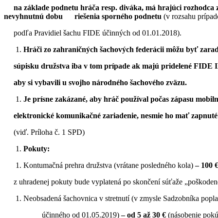
na základe podnetu hráča resp. diváka, má hrajúci rozhodca z
nevyhnutnú dobu riešenia sporného podnetu
(v rozsahu prípad
podľa Pravidiel šachu FIDE účinných od 01.01.2018).
Hráči zo zahraničných šachových federácii môžu byť zarade
súpisku družstva iba v tom prípade ak majú pridelené FIDE ID
aby si vybavili u svojho národného šachového zväzu.
Je prísne zakázané, aby hráč používal počas zápasu mobilný
elektronické komunikačné zariadenie, nesmie ho mať zapnuté a
(viď. Príloha č. 1 SPD)
Pokuty:
Kontumačná prehra družstva (vrátane posledného kola)
–
100 
z uhradenej pokuty bude vyplatená po skončení súťaže „poškoden
Neobsadená šachovnica v stretnutí (v zmysle Sadzobníka popla
účinného od 01.05.2019)
–
od 5 až 30 €
(násobenie pokú